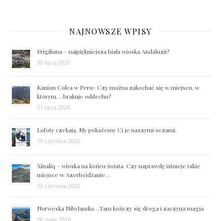
NAJNOWSZE WPISY
Frigiliana – najpiękniejsza biała wioska Andaluzji?
30 lipca 2026
Kanion Colca w Peru- Czy można zakochać się w miejscu, w
którym… brakuje oddechu?
21 lipca 2026
Lofoty czekają. My pokażemy Ci je naszymi oczami.
19 czerwca 2026
Xinaliq – wioska na końcu świata. Czy naprawdę istnieje takie
miejsce w Azerbejdżanie…
12 czerwca 2026
Norweska Nibylandia…Tam kończy się droga i zaczyna magia
28 maja 2026