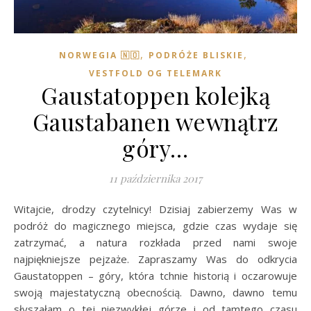
,
,
NORWEGIA 🇳🇴
PODRÓŻE BLISKIE
VESTFOLD OG TELEMARK
Gaustatoppen kolejką
Gaustabanen wewnątrz
góry…
11 października 2017
Witajcie, drodzy czytelnicy! Dzisiaj zabierzemy Was w
podróż do magicznego miejsca, gdzie czas wydaje się
zatrzymać, a natura rozkłada przed nami swoje
najpiękniejsze pejzaże. Zapraszamy Was do odkrycia
Gaustatoppen – góry, która tchnie historią i oczarowuje
swoją majestatyczną obecnością. Dawno, dawno temu
słyszałam o tej niezwykłej górze i od tamtego czasu