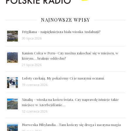
NAJNOWSZE WPISY
Frigiliana – najpiękniejsza biała wioska Andaluzji?
30 lipca 2026
Kanion Colca w Peru- Czy można zakochać się w miejscu, w
którym… brakuje oddechu?
21 lipca 2026
Lofoty czekają. My pokażemy Ci je naszymi oczami.
19 czerwca 2026
Xinaliq – wioska na końcu świata. Czy naprawdę istnieje takie
miejsce w Azerbejdżanie…
12 czerwca 2026
Norweska Nibylandia…Tam kończy się droga i zaczyna magia