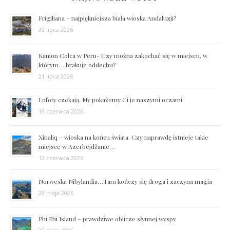
Frigiliana – najpiękniejsza biała wioska Andaluzji?
30 lipca 2026
Kanion Colca w Peru- Czy można zakochać się w miejscu, w
którym… brakuje oddechu?
21 lipca 2026
Lofoty czekają. My pokażemy Ci je naszymi oczami.
19 czerwca 2026
Xinaliq – wioska na końcu świata. Czy naprawdę istnieje takie
miejsce w Azerbejdżanie…
12 czerwca 2026
Norweska Nibylandia…Tam kończy się droga i zaczyna magia
28 maja 2026
Phi Phi Island – prawdziwe oblicze słynnej wyspy