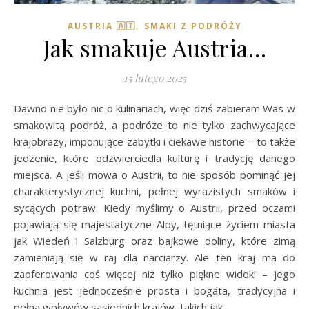
,
AUSTRIA 🇦🇹
SMAKI Z PODRÓŻY
Jak smakuje Austria…
15 lutego 2025
Dawno nie było nic o kulinariach, więc dziś zabieram Was w
smakowitą podróż, a podróże to nie tylko zachwycające
krajobrazy, imponujące zabytki i ciekawe historie – to także
jedzenie, które odzwierciedla kulturę i tradycję danego
miejsca. A jeśli mowa o Austrii, to nie sposób pominąć jej
charakterystycznej kuchni, pełnej wyrazistych smaków i
sycących potraw. Kiedy myślimy o Austrii, przed oczami
pojawiają się majestatyczne Alpy, tętniące życiem miasta
jak Wiedeń i Salzburg oraz bajkowe doliny, które zimą
zamieniają się w raj dla narciarzy. Ale ten kraj ma do
zaoferowania coś więcej niż tylko piękne widoki – jego
kuchnia jest jednocześnie prosta i bogata, tradycyjna i
pełna wpływów sąsiednich krajów, takich jak…