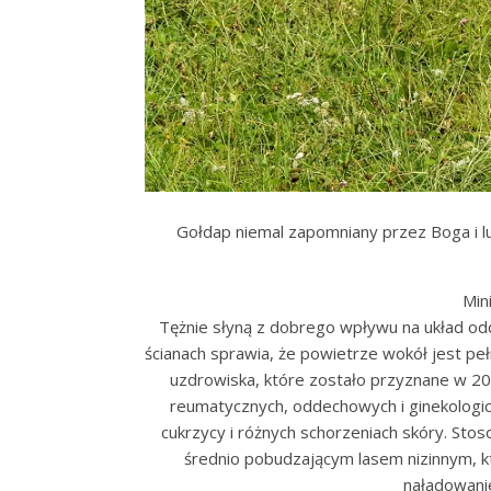
Gołdap niemal zapomniany przez Boga i lu
Min
Tężnie słyną z dobrego wpływu na układ odd
ścianach sprawia, że ​​powietrze wokół jest 
uzdrowiska, które zostało przyznane w 200
reumatycznych, oddechowych i ginekologicz
cukrzycy i różnych schorzeniach skóry. Sto
średnio pobudzającym lasem nizinnym, któ
naładowanie