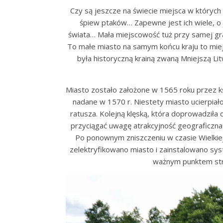
Czy są jeszcze na świecie miejsca w których 
śpiew ptaków… Zapewne jest ich wiele, o k
świata… Mała miejscowość tuż przy samej gra
To małe miasto na samym końcu kraju to mi
była historyczną krainą zwaną Mniejszą Li
Miasto zostało założone w 1565 roku przez ks
nadane w 1570 r. Niestety miasto ucierpiało
ratusza. Kolejną klęską, która doprowadziła
przyciągać uwagę atrakcyjność geograficzna 
Po ponownym zniszczeniu w czasie Wielkiej
zelektryfikowano miasto i zainstalowano syst
ważnym punktem strat