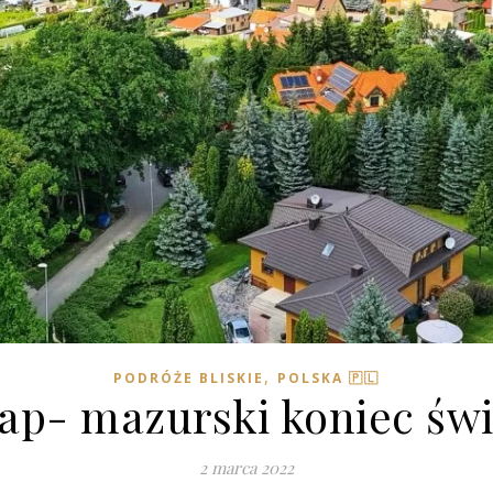
,
PODRÓŻE BLISKIE
POLSKA 🇵🇱
ap- mazurski koniec św
2 marca 2022