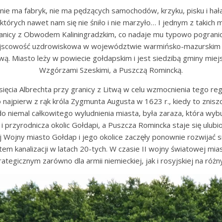
nie ma fabryk, nie ma pędzących samochodów, krzyku, pisku i hałas
tórych nawet nam się nie śniło i nie marzyło… I jednym z takich m
nicy z Obwodem Kaliningradzkim, co nadaje mu typowo pograniczn
ejscowość uzdrowiskowa w województwie warmińsko-mazurskim w
twą. Miasto leży w powiecie gołdapskim i jest siedzibą gminy mie
Wzgórzami Szeskimi, a Puszczą Romincką.
ięcia Albrechta przy granicy z Litwą w celu wzmocnienia tego re
 najpierw z rąk króla Zygmunta Augusta w 1623 r., kiedy to znisz
 do niemal całkowitego wyludnienia miasta, była zaraza, która wyb
i przyrodnicza okolic Gołdapi, a Puszcza Romincka staje się ulub
 Wojny miasto Gołdap i jego okolice zaczęły ponownie rozwijać si
em kanalizacji w latach 20-tych. W czasie II wojny światowej miast
egicznym zarówno dla armii niemieckiej, jak i rosyjskiej na różny