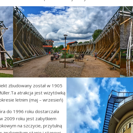
iekt zbudowany został w 1905
üller.Ta atrakcja jest wizytówką
 okresie letnim (maj – wrzesień)
tóra do 1996 roku dostarczała
 2009 roku jest zabytkiem
okowym na szczycie, przytulną
w znakomitym stanie i stanowi