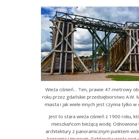
Wieża ciśnień… Ten, prawie 47-metrowy ob
roku przez gdańskie przedsiębiorstwo A.W. M
miasta i jak wiele innych jest czynna tylko w
Jest to stara wieża ciśnień z 1900 roku, k
mieszkańcom bieżącą wodę. Odnowiona w
architektury z panoramicznym punktem wid
kawiarnią i muzeum. Gołdapska wieża jest 