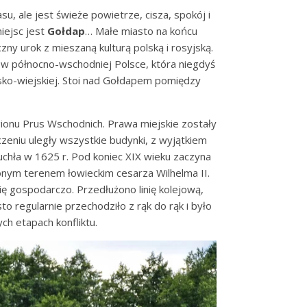
u, ale jest świeże powietrze, cisza, spokój i
iejsc jest
Gołdap
… Małe miasto na końcu
y urok z mieszaną kulturą polską i rosyjską.
 północno-wschodniej Polsce, która niegdyś
jsko-wiejskiej. Stoi nad Gołdapem pomiędzy
gionu Prus Wschodnich. Prawa miejskie zostały
czeniu uległy wszystkie budynki, z wyjątkiem
uchła w 1625 r. Pod koniec XIX wieku zaczyna
ionym terenem łowieckim cesarza Wilhelma II.
ę gospodarczo. Przedłużono linię kolejową,
o regularnie przechodziło z rąk do rąk i było
ch etapach konfliktu.