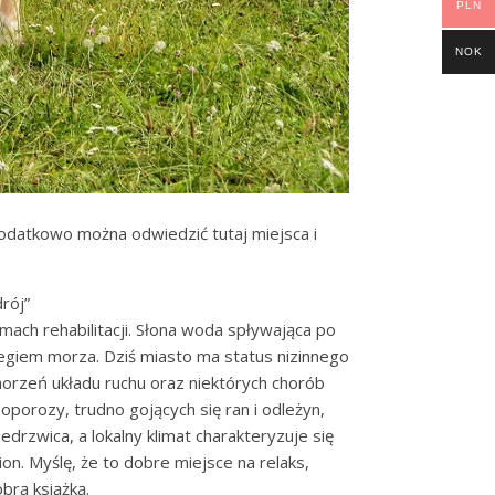
PLN
NOK
Dodatkowo można odwiedzić tutaj miejsca i
rój”
ach rehabilitacji. Słona woda spływająca po
zegiem morza. Dziś miasto ma status nizinnego
horzeń układu ruchu oraz niektórych chorób
porozy, trudno gojących się ran i odleżyn,
rzwica, a lokalny klimat charakteryzuje się
n. Myślę, że to dobre miejsce na relaks,
brą książką.