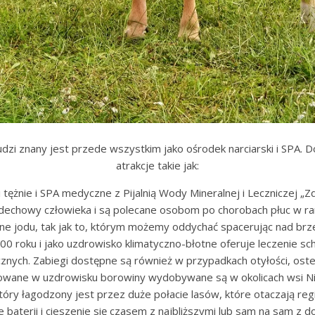
dzi znany jest przede wszystkim jako ośrodek narciarski i SPA. 
atrakcje takie jak:
i tężnie i SPA medyczne z Pijalnią Wody Mineralnej i Leczniczej „Zd
echowy człowieka i są polecane osobom po chorobach płuc w ram
pełne jodu, tak jak to, którym możemy oddychać spacerując nad br
0 roku i jako uzdrowisko klimatyczno-błotne oferuje leczenie sc
nych. Zabiegi dostępne są również w przypadkach otyłości, osteo
sowane w uzdrowisku borowiny wydobywane są w okolicach wsi Nied
ry łagodzony jest przez duże połacie lasów, które otaczają regio
 baterii i cieszenie się czasem z najbliższymi lub sam na sam z do