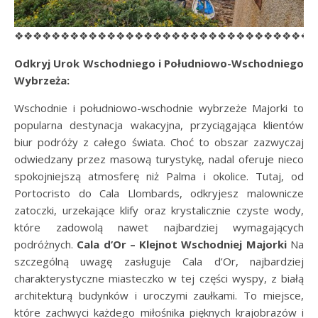
❖❖❖❖❖❖❖❖❖❖❖❖❖❖❖❖❖❖❖❖❖❖❖❖❖❖❖❖❖❖❖❖
Odkryj Urok Wschodniego i Południowo-Wschodniego
Wybrzeża:
Wschodnie i południowo-wschodnie wybrzeże Majorki to
popularna destynacja wakacyjna, przyciągająca klientów
biur podróży z całego świata. Choć to obszar zazwyczaj
odwiedzany przez masową turystykę, nadal oferuje nieco
spokojniejszą atmosferę niż Palma i okolice. Tutaj, od
Portocristo do Cala Llombards, odkryjesz malownicze
zatoczki, urzekające klify oraz krystalicznie czyste wody,
które zadowolą nawet najbardziej wymagających
podróżnych.
Cala d’Or – Klejnot Wschodniej Majorki
Na
szczególną uwagę zasługuje Cala d’Or, najbardziej
charakterystyczne miasteczko w tej części wyspy, z białą
architekturą budynków i uroczymi zaułkami. To miejsce,
które zachwyci każdego miłośnika pięknych krajobrazów i