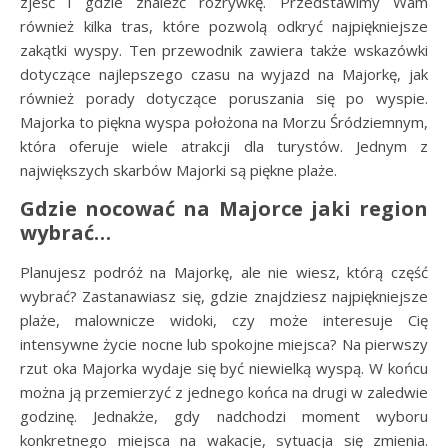
zjeść i gdzie znaleźć rozrywkę. Przedstawimy Wam
również kilka tras, które pozwolą odkryć najpiękniejsze
zakątki wyspy. Ten przewodnik zawiera także wskazówki
dotyczące najlepszego czasu na wyjazd na Majorkę, jak
również porady dotyczące poruszania się po wyspie.
Majorka to piękna wyspa położona na Morzu Śródziemnym,
która oferuje wiele atrakcji dla turystów. Jednym z
największych skarbów Majorki są piękne plaże.
Gdzie nocować na Majorce jaki region
wybrać…
Planujesz podróż na Majorkę, ale nie wiesz, którą część
wybrać? Zastanawiasz się, gdzie znajdziesz najpiękniejsze
plaże, malownicze widoki, czy może interesuje Cię
intensywne życie nocne lub spokojne miejsca? Na pierwszy
rzut oka Majorka wydaje się być niewielką wyspą. W końcu
można ją przemierzyć z jednego końca na drugi w zaledwie
godzinę. Jednakże, gdy nadchodzi moment wyboru
konkretnego miejsca na wakacje, sytuacja się zmienia.