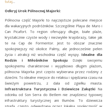
tutaj
…
Odkryj Urok Północnej Majorki:
Północna część Majorki to najczęstsze polecane miejsce
dla wakacyjnych podróżników. Szczególnie Playa de Muro i
Can Picafort. To region oferujący długie, białe plaże,
krystalicznie czyste wody i niezwykłe krajobrazy, takie jak
te na Cap de Formentor. Jest to obszar znacznie
spokojniejszy niż okolice Palmy, ale jednocześnie pełen
życia i atrakcji niż wschodnia część wyspy.
Idealne dla
Rodzin i Miłośników Spokoju
Dzięki swojemu
spokojnemu charakterowi i wyjątkowo długim plażom,
północna Majorka jest często wybierana przez rodziny z
dziećmi. To idealne miejsce do relaksu i spędzania czasu na
świeżym powietrzu, z dala od zgiełku miasta.
Infrastruktura Turystyczna i Dziewicze Zakątki
Na
odcinku od Son Serra do Betlem nie znajdziesz typowej
infrastruktury turystycznej ani tłumów. To dziewicza
strefa, często odwiedzana przez lokalną społeczność w