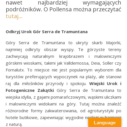
nawet najbardziej wymagających
podróżników. O Pollensa można przeczytać
tutaj…
Odkryj Urok Gór Serra de Tramuntana
Góry Serra de Tramuntana to ukryty skarb Majorki,
najmniej odkryty obszar wyspy. Te górzyste tereny
zachwycają naturalnym krajobrazem i malowniczymi
górskimi wioskami, takimi jak Valldemossa, Deia, Soller czy
Fornalutx. To miejsce nie jest popularnym wyborem dla
turystów preferujących wypoczynek na plaży, ale stanowi
raj dla miłośników przyrody i spokoju.
Wiejski Urok i
Fotogeniczne Zakątki
Góry Serra de Tramuntana to
wiejska idylla, z gajami pomarańczowymi, wąskimi uliczkami
i malowniczymi widokami na góry. Tutaj można znaleźć
różnorodne formy zakwaterowania, od agroturystyki po
hotele butikowe, zapewniając wygodne noclegi w harmonii
Language
z naturą.