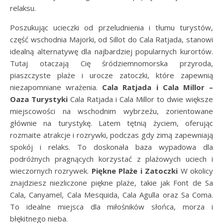
relaksu.
Poszukując ucieczki od przeludnienia i tłumu turystów,
część wschodnia Majorki, od Sillot do Cala Ratjada, stanowi
idealną alternatywę dla najbardziej popularnych kurortów.
Tutaj otaczają Cię śródziemnomorska przyroda,
piaszczyste plaże i urocze zatoczki, które zapewnią
niezapomniane wrażenia.
Cala Ratjada i Cala Millor –
Oaza Turystyki
Cala Ratjada i Cala Millor to dwie większe
miejscowości na wschodnim wybrzeżu, zorientowane
głównie na turystykę. Latem tętnią życiem, oferując
rozmaite atrakcje i rozrywki, podczas gdy zimą zapewniają
spokój i relaks. To doskonała baza wypadowa dla
podróżnych pragnących korzystać z plażowych uciech i
wieczornych rozrywek.
Piękne Plaże i Zatoczki
W okolicy
znajdziesz niezliczone piękne plaże, takie jak Font de Sa
Cala, Canyamel, Cala Mesquida, Cala Agulla oraz Sa Coma.
To idealne miejsca dla miłośników słońca, morza i
błękitnego nieba.