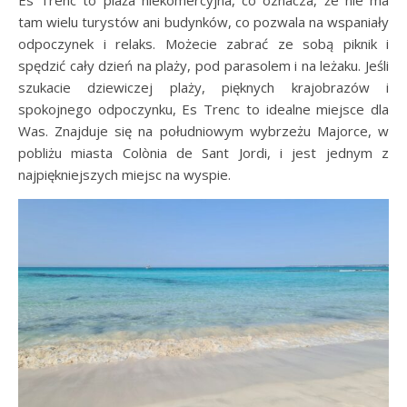
Es Trenc to plaża niekomercyjna, co oznacza, że nie ma
tam wielu turystów ani budynków, co pozwala na wspaniały
odpoczynek i relaks. Możecie zabrać ze sobą piknik i
spędzić cały dzień na plaży, pod parasolem i na leżaku. Jeśli
szukacie dziewiczej plaży, pięknych krajobrazów i
spokojnego odpoczynku, Es Trenc to idealne miejsce dla
Was. Znajduje się na południowym wybrzeżu Majorce, w
pobliżu miasta Colònia de Sant Jordi, i jest jednym z
najpiękniejszych miejsc na wyspie.