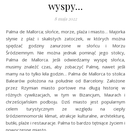
wyspy…
8 maja 2022
Palma de Mallorca; słońce, morze, plaża i miasto… Majorka
słynie z plaż i skalistych zatoczek, w których można
spędzać godziny zanurzone w słońcu i Morzu
Śródziemnym. Nie można jednak pominąć jego stolicy,
Palma de Mallorca. Jeśli odwiedzamy wyspę słońca,
musimy znaleźć czas, aby zobaczyć Palmę, nawet jeśli
mamy na to tylko kiła godzin… Palma de Mallorca to stolica
Balearów położona na południe od Barcelony. Założone
przez Rzymian miasto portowe ma długą historię w
różnych cywilizacjach, w tym w Bizancjum, Maurach i
chrześcijańskim podboju. Dziś miasto jest popularnym
celem turystycznym ze względu na ciepły
śródziemnomorski klimat, atrakcje kulturalne, architekturę,
butiki, plaże i restauracje. Palma to bardzo tętniące życiem i
nowoczesne miasto.…