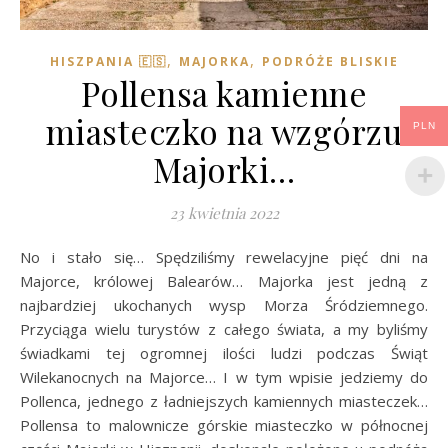
,
,
HISZPANIA 🇪🇸
MAJORKA
PODRÓŻE BLISKIE
Pollensa kamienne
miasteczko na wzgórzu
PLN
Majorki…
23 kwietnia 2022
No i stało się… Spędziliśmy rewelacyjne pięć dni na
Majorce, królowej Balearów… Majorka jest jedną z
najbardziej ukochanych wysp Morza Śródziemnego.
Przyciąga wielu turystów z całego świata, a my byliśmy
świadkami tej ogromnej ilości ludzi podczas Świąt
Wilekanocnych na Majorce… I w tym wpisie jedziemy do
Pollenca, jednego z ładniejszych kamiennych miasteczek…
Pollensa to malownicze górskie miasteczko w północnej