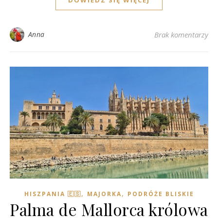
DOWIEDZ SIĘ WIĘCEJ
Anna
Brak komentarzy
,
,
HISZPANIA 🇪🇸
MAJORKA
PODRÓŻE BLISKIE
Palma de Mallorca królowa