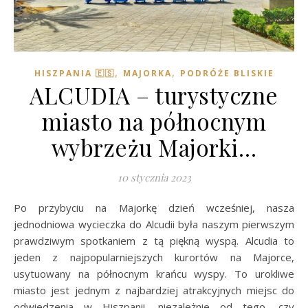
,
,
HISZPANIA 🇪🇸
MAJORKA
PODRÓŻE BLISKIE
ALCUDIA – turystyczne
miasto na północnym
wybrzeżu Majorki…
10 stycznia 2023
Po przybyciu na Majorkę dzień wcześniej, nasza
jednodniowa wycieczka do Alcudii była naszym pierwszym
prawdziwym spotkaniem z tą piękną wyspą. Alcudia to
jeden z najpopularniejszych kurortów na Majorce,
usytuowany na północnym krańcu wyspy. To urokliwe
miasto jest jednym z najbardziej atrakcyjnych miejsc do
odwiedzenia w Hiszpanii, niezależnie od tego, czy