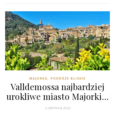
,
MAJORKA
PODRÓŻE BLISKIE
Valldemossa najbardziej
urokliwe miasto Majorki…
5 czerwca 2022