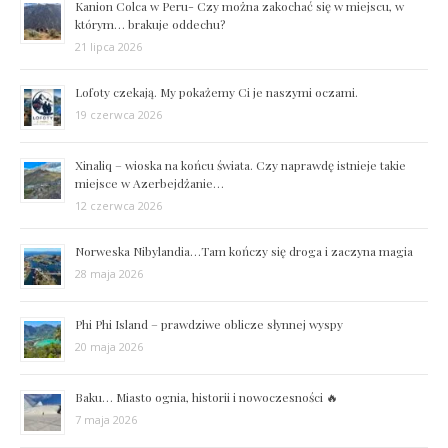
Kanion Colca w Peru- Czy można zakochać się w miejscu, w
którym… brakuje oddechu?
21 lipca 2026
Lofoty czekają. My pokażemy Ci je naszymi oczami.
19 czerwca 2026
Xinaliq – wioska na końcu świata. Czy naprawdę istnieje takie
miejsce w Azerbejdżanie…
12 czerwca 2026
Norweska Nibylandia…Tam kończy się droga i zaczyna magia
28 maja 2026
Phi Phi Island – prawdziwe oblicze słynnej wyspy
20 maja 2026
Baku… Miasto ognia, historii i nowoczesności 🔥
7 maja 2026