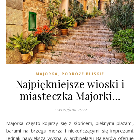
,
MAJORKA
PODRÓŻE BLISKIE
Najpiękniejsze wioski i
miasteczka Majorki…
1 września 2022
Majorka często kojarzy się z słońcem, pięknymi plażami,
barami na brzegu morza i niekończącymi się imprezami.
Jednak największa wyspa w archipelagu Balearów oferuje