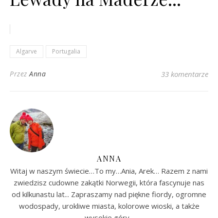
Algarve
Portugalia
Przez
Anna
33 komentarze
ANNA
Witaj w naszym świecie…To my…Ania, Arek… Razem z nami
zwiedzisz cudowne zakątki Norwegii, która fascynuje nas
od kilkunastu lat... Zapraszamy nad piękne fiordy, ogromne
wodospady, urokliwe miasta, kolorowe wioski, a także
wysokie góry...