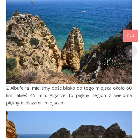
PLN
Z Albufeira mieliśmy dość blisko do tego miejsca około 60
km jakieś 45 min. Algarve to piękny region z wieloma
pięknymi plażami i miejscami.