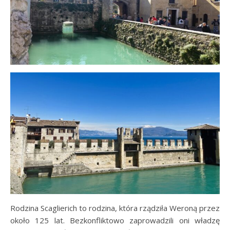
Rodzina Scaglierich to rodzina, która rządziła Weroną przez
około 125 lat. Bezkonfliktowo zaprowadzili oni władzę