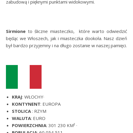
zabudową i pięknymi punktami widokowymi.
Sirmione
to śliczne miasteczko, które warto odwiedzić
będąc we Włoszech, jak i miasteczka dookoła. Nasz dzień
był bardzo przyjemny i na długo zostanie w naszej pamięci.
KRAJ
: WŁOCHY·
KONTYNENT
: EUROPA
STOLICA
: RZYM
WALUTA
: EURO
POWIERZCHNIA
: 301 230 KM² ·
POPULACJA
: 60 054 511