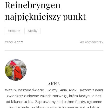
Reinebryngen
najpiękniejszy punkt
widokowy na Lofotach...
Sirmione
Włochy
Przez
Anna
49 komentarzy
ANNA
Witaj w naszym świecie…To my…Ania, Arek… Razem z nami
zwiedzisz cudowne zakątki Norwegii, która fascynuje nas
od kilkunastu lat... Zapraszamy nad piękne fiordy, ogromne
wodospady, urokliwe miasta, kolorowe wioski, a także