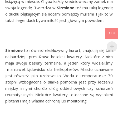
książęcą w mieście. Chyba każdy średniowieczny zamek ma
swoja legendę. Twierdza w
Sirmione
też ma taką legendę
o duchu błąkającym się nocami pomiędzy murami. I jak to w
takich legendach bywa miłość jest głównym powodem.
PLN
Sirmione
to również ekskluzywny kurort, znajdują się tam
najbardziej prestiżowe hotele i kwatery. Niektóre z nich
maja swoje baseny termalne, a jeden który widzieliśmy
ma nawet lądowisko dla helikopterów. Miasto uznawane
jest również jako uzdrowisko. Woda o temperaturze 70
stopni wzbogacona o siarkę pomocna jest przy leczeniu
między innymi chorób dróg oddechowych czy schorzeń
reumatycznych. Niektóre kwatery otoczone są wysokimi
płotami i maja własna ochronę lub monitoring.