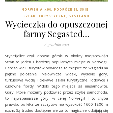
,
,
NORWEGIA 🇳🇴
PODRÓŻE BLISKIE
,
SZLAKI TURYSTYCZNE
VESTLAND
Wycieczka do opuszczonej
farmy Segasted…
6 grudnia 2021
Srynefjellet czyli obszar górski w okolicy miejscowości
Stryn to jeden z bardziej popularnych miejsc w Norwegii.
Bardzo wielu turystów odwiedza to miejsce ze względu na
piękne położenie. Malownicze wioski, wysokie góry,
turkusową wodę i ciekawe szlaki turystyczne, lodowce i
cudowne fiordy. Widoki tego miejsca są niesamowite.
Góry, które możemy podziwiać przez szybę samochodu,
to najwspanialsze góry, w całej Norwegii! I to chyba
prawda, bo kilka ze szczytów ma wysokość 1600-1800 m
n.p.m. Są trudno dostępne ale za to magicznie odbijają się