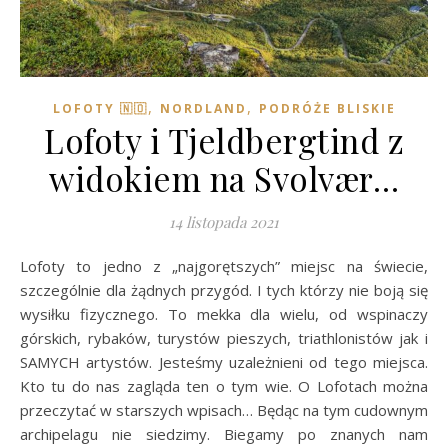
,
,
LOFOTY 🇳🇴
NORDLAND
PODRÓŻE BLISKIE
Lofoty i Tjeldbergtind z
widokiem na Svolvær…
14 listopada 2021
Lofoty to jedno z „najgorętszych” miejsc na świecie,
szczególnie dla żądnych przygód. I tych którzy nie boją się
wysiłku fizycznego. To mekka dla wielu, od wspinaczy
górskich, rybaków, turystów pieszych, triathlonistów jak i
SAMYCH artystów. Jesteśmy uzależnieni od tego miejsca.
Kto tu do nas zagląda ten o tym wie. O Lofotach można
przeczytać w starszych wpisach… Będąc na tym cudownym
archipelagu nie siedzimy. Biegamy po znanych nam