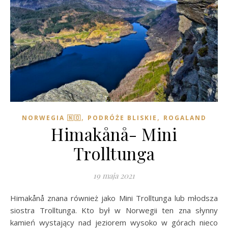
,
,
NORWEGIA 🇳🇴
PODRÓŻE BLISKIE
ROGALAND
Himakånå- Mini
Trolltunga
19 maja 2021
Himakånå znana również jako Mini Trolltunga lub młodsza
siostra Trolltunga. Kto był w Norwegii ten zna słynny
kamień wystający nad jeziorem wysoko w górach nieco