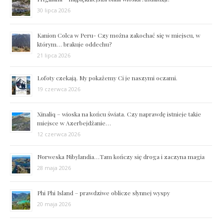
30 lipca 2026
Kanion Colca w Peru- Czy można zakochać się w miejscu, w
którym… brakuje oddechu?
21 lipca 2026
Lofoty czekają. My pokażemy Ci je naszymi oczami.
19 czerwca 2026
Xinaliq – wioska na końcu świata. Czy naprawdę istnieje takie
miejsce w Azerbejdżanie…
12 czerwca 2026
Norweska Nibylandia…Tam kończy się droga i zaczyna magia
28 maja 2026
Phi Phi Island – prawdziwe oblicze słynnej wyspy
20 maja 2026