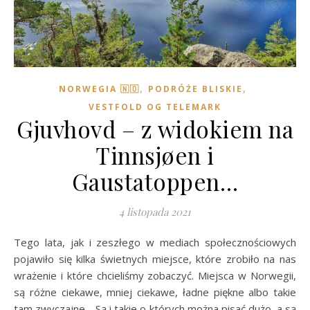
,
,
NORWEGIA 🇳🇴
PODRÓŻE BLISKIE
VESTFOLD OG TELEMARK
Gjuvhovd – z widokiem na
Tinnsjøen i
Gaustatoppen…
4 listopada 2021
Tego lata, jak i zeszłego w mediach społecznościowych
pojawiło się kilka świetnych miejsce, które zrobiło na nas
wrażenie i które chcieliśmy zobaczyć. Miejsca w Norwegii,
są różne ciekawe, mniej ciekawe, ładne piękne albo takie
tam zwyczajne… Są i takie o których można pisać dużo, a są