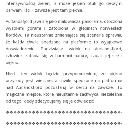
intensywnością zieleni, a może jesień otuli go ciepłymi
barwami liści – zawsze jest tam pięknie.
Aurlandsfjord jawi się jako malownicza panorama, otoczona
wysokimi górami i zatopiona w głębinach norweskich
fiordów. Ta nieustannie zmieniająca się sceneria sprawia,
że każda chwila spędzona na platformie to wyjątkowe
doświadczenie. Podziwiając widok na Aurlandsfjord,
człowiek zatapia się w harmonii natury, czując jej siłę i
piękno.
Niech ten widok będzie przypomnieniem, że piękno
przyrody jest wieczne, a chwile spędzone na platformie
nad Aurlandsfjord pozostaną w sercu na zawsze. To
magiczne miejsce, które nieustannie zachwyca, niezależnie
od tego, kiedy zdecydujemy się je odwiedzić.
❖❖❖❖❖❖❖❖❖❖❖❖❖❖❖❖❖❖❖❖❖❖❖❖❖❖❖❖❖❖❖❖
❖❖❖❖❖❖❖❖❖❖❖❖❖❖❖❖❖❖❖❖❖❖❖❖❖❖❖❖❖❖❖❖