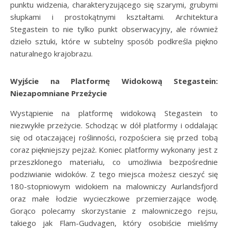
punktu widzenia, charakteryzującego się szarymi, grubymi
słupkami i prostokątnymi kształtami. Architektura
Stegastein to nie tylko punkt obserwacyjny, ale również
dzieło sztuki, które w subtelny sposób podkreśla piękno
naturalnego krajobrazu.
Wyjście na Platformę Widokową Stegastein:
Niezapomniane Przeżycie
Wystąpienie na platformę widokową Stegastein to
niezwykłe przeżycie. Schodząc w dół platformy i oddalając
się od otaczającej roślinności, rozpościera się przed tobą
coraz piękniejszy pejzaż. Koniec platformy wykonany jest z
przeszklonego materiału, co umożliwia bezpośrednie
podziwianie widoków. Z tego miejsca możesz cieszyć się
180-stopniowym widokiem na malowniczy Aurlandsfjord
oraz małe łodzie wycieczkowe przemierzające wodę.
Gorąco polecamy skorzystanie z malowniczego rejsu,
takiego jak Flam-Gudvagen, który osobiście mieliśmy