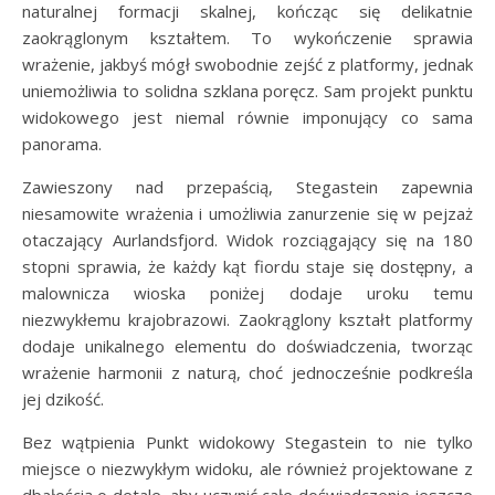
naturalnej formacji skalnej, kończąc się delikatnie
zaokrąglonym kształtem. To wykończenie sprawia
wrażenie, jakbyś mógł swobodnie zejść z platformy, jednak
uniemożliwia to solidna szklana poręcz. Sam projekt punktu
widokowego jest niemal równie imponujący co sama
panorama.
Zawieszony nad przepaścią, Stegastein zapewnia
niesamowite wrażenia i umożliwia zanurzenie się w pejzaż
otaczający Aurlandsfjord. Widok rozciągający się na 180
stopni sprawia, że każdy kąt fiordu staje się dostępny, a
malownicza wioska poniżej dodaje uroku temu
niezwykłemu krajobrazowi. Zaokrąglony kształt platformy
dodaje unikalnego elementu do doświadczenia, tworząc
wrażenie harmonii z naturą, choć jednocześnie podkreśla
jej dzikość.
Bez wątpienia Punkt widokowy Stegastein to nie tylko
miejsce o niezwykłym widoku, ale również projektowane z
dbałością o detale, aby uczynić całe doświadczenie jeszcze