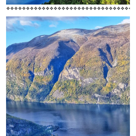
❖❖❖❖❖❖❖❖❖❖❖❖❖❖❖❖❖❖❖❖❖❖❖❖❖❖❖❖❖❖❖❖