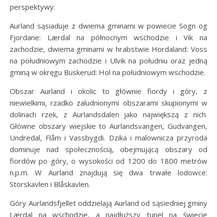
perspektywy.
Aurland sąsiaduje z dwiema gminami w powiecie Sogn og
Fjordane: Lærdal na północnym wschodzie i Vik na
zachodzie, dwiema gminami w hrabstwie Hordaland: Voss
na południowym zachodzie i Ulvik na południu oraz jedną
gminą w okręgu Buskerud: Hol na południowym wschodzie.
Obszar Aurland i okolic to głównie fiordy i góry, z
niewielkimi, rzadko zaludnionymi obszarami skupionymi w
dolinach rzek, z Aurlandsdalen jako największą z nich.
Główne obszary wiejskie to Aurlandsvangen, Gudvangen,
Undredal, Flåm i Vassbygdi. Dzika i malownicza przyroda
dominuje nad społecznością, obejmującą obszary od
fiordów po góry, o wysokości od 1200 do 1800 metrów
n.p.m. W Aurland znajdują się dwa trwałe lodowce:
Storskavlen i Blåskavlen.
Góry Aurlandsfjellet oddzielają Aurland od sąsiedniej gminy
Lærdal na wschodzie, a najdłuższy tunel na świecie