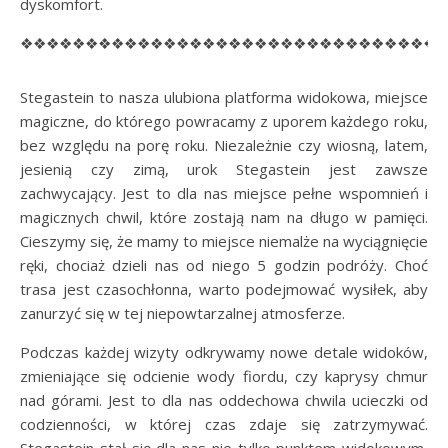
dyskomfort.
❖❖❖❖❖❖❖❖❖❖❖❖❖❖❖❖❖❖❖❖❖❖❖❖❖❖❖❖❖❖❖❖
Stegastein to nasza ulubiona platforma widokowa, miejsce
magiczne, do którego powracamy z uporem każdego roku,
bez względu na porę roku. Niezależnie czy wiosną, latem,
jesienią czy zimą, urok Stegastein jest zawsze
zachwycający. Jest to dla nas miejsce pełne wspomnień i
magicznych chwil, które zostają nam na długo w pamięci.
Cieszymy się, że mamy to miejsce niemalże na wyciągnięcie
ręki, chociaż dzieli nas od niego 5 godzin podróży. Choć
trasa jest czasochłonna, warto podejmować wysiłek, aby
zanurzyć się w tej niepowtarzalnej atmosferze.
Podczas każdej wizyty odkrywamy nowe detale widoków,
zmieniające się odcienie wody fiordu, czy kaprysy chmur
nad górami. Jest to dla nas oddechowa chwila ucieczki od
codzienności, w której czas zdaje się zatrzymywać.