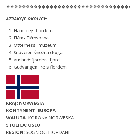
❖❖❖❖❖❖❖❖❖❖❖❖❖❖❖❖❖❖❖❖❖❖❖❖❖❖❖❖❖❖❖❖
ATRAKCJE OKOLICY:
Flåm- rejs fiordem
Flåm- Flåmsbana
Otterness- muzeum
Snøveien śnieżna droga
Aurlandsfjorden- fjord
Gudvangen i rejs fiordem
KRAJ: NORWEGIA
KONTYNENT: EUROPA
WALUTA:
KORONA NORWESKA
STOLICA: OSLO
REGION:
SOGN OG FIORDANE