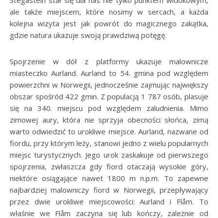
Stegastein stał się dla nas nie tylko punktem widokowym,
ale także miejscem, które nosimy w sercach, a każda
kolejna wizyta jest jak powrót do magicznego zakątka,
gdzie natura ukazuje swoją prawdziwą potęgę.
Spojrzenie w dół z platformy ukazuje malownicze
miasteczko Aurland. Aurland to 54. gmina pod względem
powierzchni w Norwegii, jednocześnie zajmując największy
obszar spośród 422 gmin. Z populacją 1 787 osób, plasuje
się na 340. miejscu pod względem zaludnienia. Mimo
zimowej aury, która nie sprzyja obecności słońca, zimą
warto odwiedzić to urokliwe miejsce. Aurland, nazwane od
fiordu, przy którym leży, stanowi jedno z wielu popularnych
miejsc turystycznych. Jego urok zaskakuje od pierwszego
spojrzenia, zwłaszcza gdy fiord otaczają wysokie góry,
niektóre osiągające nawet 1800 m n.p.m. To zapewne
najbardziej malowniczy fiord w Norwegii, przepływający
przez dwie urokliwe miejscowości: Aurland i Flåm. To
właśnie we Flåm zaczyna się lub kończy, zależnie od