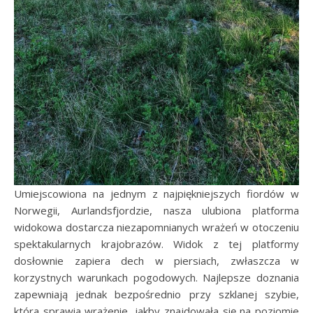
Umiejscowiona na jednym z najpiękniejszych fiordów w
Norwegii, Aurlandsfjordzie, nasza ulubiona platforma
widokowa dostarcza niezapomnianych wrażeń w otoczeniu
spektakularnych krajobrazów. Widok z tej platformy
dosłownie zapiera dech w piersiach, zwłaszcza w
korzystnych warunkach pogodowych. Najlepsze doznania
zapewniają jednak bezpośrednio przy szklanej szybie,
która sprawia wrażenie, jakby znajdowała się na poziomie