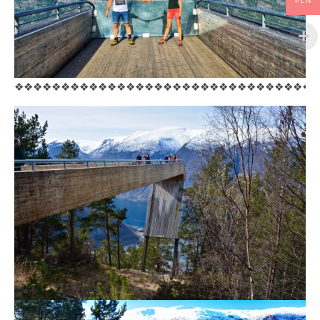
PLN
❖❖❖❖❖❖❖❖❖❖❖❖❖❖❖❖❖❖❖❖❖❖❖❖❖❖❖❖❖❖❖❖