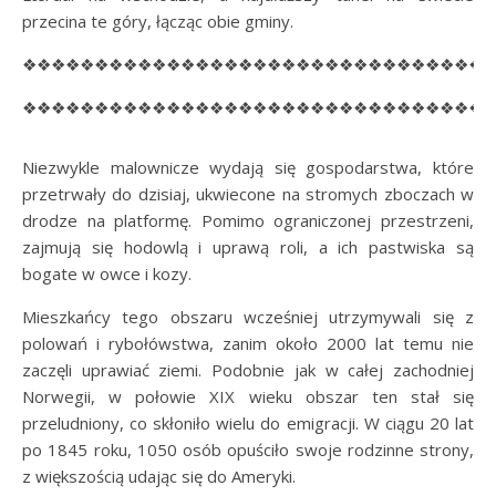
przecina te góry, łącząc obie gminy.
❖❖❖❖❖❖❖❖❖❖❖❖❖❖❖❖❖❖❖❖❖❖❖❖❖❖❖❖❖❖❖❖
❖❖❖❖❖❖❖❖❖❖❖❖❖❖❖❖❖❖❖❖❖❖❖❖❖❖❖❖❖❖❖❖
Niezwykle malownicze wydają się gospodarstwa, które
przetrwały do dzisiaj, ukwiecone na stromych zboczach w
drodze na platformę. Pomimo ograniczonej przestrzeni,
zajmują się hodowlą i uprawą roli, a ich pastwiska są
bogate w owce i kozy.
Mieszkańcy tego obszaru wcześniej utrzymywali się z
polowań i rybołówstwa, zanim około 2000 lat temu nie
zaczęli uprawiać ziemi. Podobnie jak w całej zachodniej
Norwegii, w połowie XIX wieku obszar ten stał się
przeludniony, co skłoniło wielu do emigracji. W ciągu 20 lat
po 1845 roku, 1050 osób opuściło swoje rodzinne strony,
z większością udając się do Ameryki.