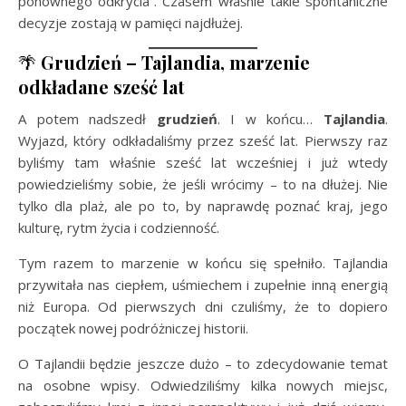
ponownego odkrycia”. Czasem właśnie takie spontaniczne
decyzje zostają w pamięci najdłużej.
🌴
Grudzień – Tajlandia, marzenie
odkładane sześć lat
A potem nadszedł
grudzień
. I w końcu…
Tajlandia
.
Wyjazd, który odkładaliśmy przez sześć lat. Pierwszy raz
byliśmy tam właśnie sześć lat wcześniej i już wtedy
powiedzieliśmy sobie, że jeśli wrócimy – to na dłużej. Nie
tylko dla plaż, ale po to, by naprawdę poznać kraj, jego
kulturę, rytm życia i codzienność.
Tym razem to marzenie w końcu się spełniło. Tajlandia
przywitała nas ciepłem, uśmiechem i zupełnie inną energią
niż Europa. Od pierwszych dni czuliśmy, że to dopiero
początek nowej podróżniczej historii.
O Tajlandii będzie jeszcze dużo – to zdecydowanie temat
na osobne wpisy. Odwiedziliśmy kilka nowych miejsc,