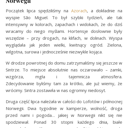
Norwegii
Początek lipca spędziliśmy na
Azorach
, a dokładnie na
wyspie São Miguel. To był szybki tydzień, ale tak
intensywny w kolorach, zapachach i widokach, że do dziś
wracamy do niego myślami. Hortensje dosłownie były
wszędzie – przy drogach, na klifach, w dolinach. Wyspa
wyglądała jak jeden wielki, kwitnący ogród. Zielona,
wilgotna, surowa i jednocześnie niezwykle kojąca.
W drodze powrotnej do domu zatrzymaliśmy się jeszcze w
Sintrze. To miejsce absolutnie nas oczarowało – zamki,
wzgórza, mgła i tajemnicza atmosfera.
Zdecydowanie byliśmy tam za krótko, ale już wiemy, że
wrócimy. Sintra zostawiła w nas ogromny niedosyt.
Druga część lipca należała w całości do Lofotów i północnej
Norwegii. Dwa tygodnie w kamperze, wolność, droga
przed nami i pogoda… jakiej w Norwegii nikt się nie
spodziewał. Ponad 30 stopni każdego dnia, białe