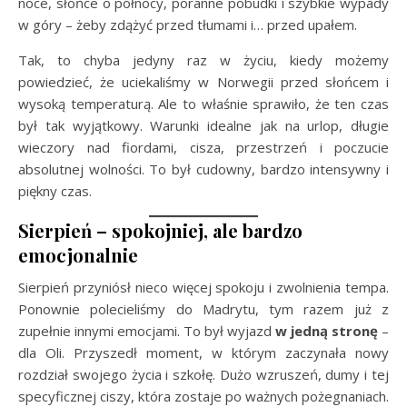
noce, słońce o północy, poranne pobudki i szybkie wypady
w góry – żeby zdążyć przed tłumami i… przed upałem.
Tak, to chyba jedyny raz w życiu, kiedy możemy
powiedzieć, że uciekaliśmy w Norwegii przed słońcem i
wysoką temperaturą. Ale to właśnie sprawiło, że ten czas
był tak wyjątkowy. Warunki idealne jak na urlop, długie
wieczory nad fiordami, cisza, przestrzeń i poczucie
absolutnej wolności. To był cudowny, bardzo intensywny i
piękny czas.
Sierpień – spokojniej, ale bardzo
emocjonalnie
Sierpień przyniósł nieco więcej spokoju i zwolnienia tempa.
Ponownie polecieliśmy do Madrytu, tym razem już z
zupełnie innymi emocjami. To był wyjazd
w jedną stronę
–
dla Oli. Przyszedł moment, w którym zaczynała nowy
rozdział swojego życia i szkołę. Dużo wzruszeń, dumy i tej
specyficznej ciszy, która zostaje po ważnych pożegnaniach.