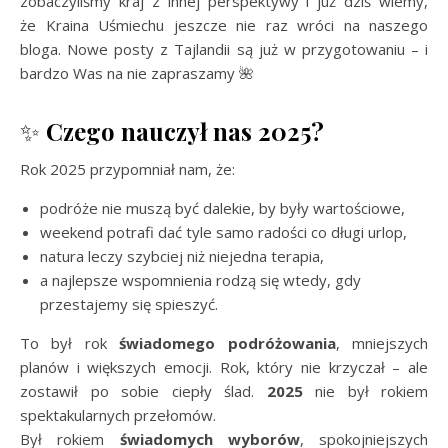
zobaczyliśmy kraj z innej perspektywy i już dziś wiemy,
że Kraina Uśmiechu jeszcze nie raz wróci na naszego
bloga. Nowe posty z Tajlandii są już w przygotowaniu – i
bardzo Was na nie zapraszamy 🌺
✨
Czego nauczył nas 2025?
Rok 2025 przypomniał nam, że:
podróże nie muszą być dalekie, by były wartościowe,
weekend potrafi dać tyle samo radości co długi urlop,
natura leczy szybciej niż niejedna terapia,
a najlepsze wspomnienia rodzą się wtedy, gdy
przestajemy się spieszyć.
To był rok
świadomego podróżowania
, mniejszych
planów i większych emocji. Rok, który nie krzyczał – ale
zostawił po sobie ciepły ślad.
2025
nie był rokiem
spektakularnych przełomów.
Był rokiem
świadomych wyborów
, spokojniejszych