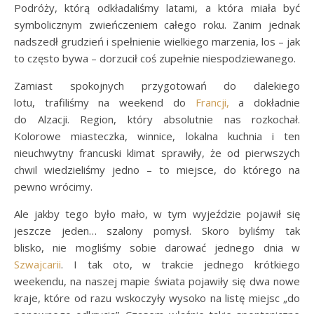
Podróży, którą odkładaliśmy latami, a która miała być
symbolicznym zwieńczeniem całego roku. Zanim jednak
nadszedł grudzień i spełnienie wielkiego marzenia, los – jak
to często bywa – dorzucił coś zupełnie niespodziewanego.
Zamiast spokojnych przygotowań do dalekiego
lotu, trafiliśmy na weekend do
Francji,
a dokładnie
do Alzacji. Region, który absolutnie nas rozkochał.
Kolorowe miasteczka, winnice, lokalna kuchnia i ten
nieuchwytny francuski klimat sprawiły, że od pierwszych
chwil wiedzieliśmy jedno – to miejsce, do którego na
pewno wrócimy.
Ale jakby tego było mało, w tym wyjeździe pojawił się
jeszcze jeden… szalony pomysł. Skoro byliśmy tak
blisko, nie mogliśmy sobie darować jednego dnia w
Szwajcarii
. I tak oto, w trakcie jednego krótkiego
weekendu, na naszej mapie świata pojawiły się dwa nowe
kraje, które od razu wskoczyły wysoko na listę miejsc „do