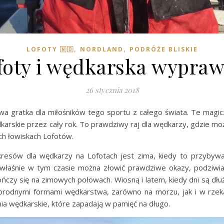
,
,
LOFOTY 🇳🇴
NORDLAND
PODRÓŻE BLISKIE
foty i wędkarska wypra
26 stycznia 2018
a gratka dla miłośników tego sportu z całego świata. Te magi
arskie przez cały rok. To prawdziwy raj dla wędkarzy, gdzie mo
ch łowiskach Lofotów.
kresów dla wędkarzy na Lofotach jest zima, kiedy to przybyw
 właśnie w tym czasie można złowić prawdziwe okazy, podziwia
ńczy się na zimowych połowach. Wiosną i latem, kiedy dni są dł
orodnymi formami wędkarstwa, zarówno na morzu, jak i w rzeka
ia wędkarskie, które zapadają w pamięć na długo.