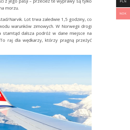
ci z jego pasji – przecież te wyprawy są tylko
PLN
 na morzu.
NOK
stad/Narvik. Lot trwa zaledwie 1,5 godziny, co
owodu warunków zimowych. W Norwegii drogi
 a stamtąd dalsza podróż w dane miejsce na
 To raj dla wędkarzy, którzy pragną przeżyć