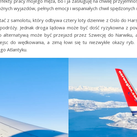
e efekty pracy mojego męża, bo i ja zasługuję na chwilę przyjemnoś
u różnych wyjazdów, pełnych emocji i wspaniałych chwil spędzonych
tać z samolotu, który odbywa cztery loty dziennie z Oslo do Har
ja podróży. Jednak droga lądowa może być dość ryzykowna z p
go alternatywą może być przejazd przez Szwecję do Narwiku,
iejsc do wędkowania, a zimą łowi się tu niezwykłe okazy ryb.
o Atlantyku.