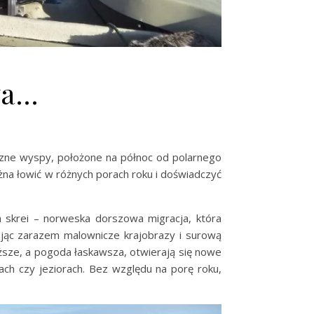
wa…
czne wyspy, położone na północ od polarnego
żna łowić w różnych porach roku i doświadczyć
a skrei – norweska dorszowa migracja, która
jąc zarazem malownicze krajobrazy i surową
uższe, a pogoda łaskawsza, otwierają się nowe
ch czy jeziorach. Bez względu na porę roku,