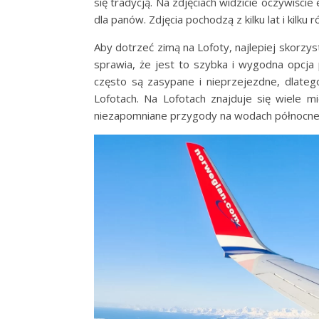
się tradycją. Na zdjęciach widzicie oczywiści
dla panów. Zdjęcia pochodzą z kilku lat i kilk
Aby dotrzeć zimą na Lofoty, najlepiej skorzys
sprawia, że jest to szybka i wygodna opc
często są zasypane i nieprzejezdne, dlate
Lofotach. Na Lofotach znajduje się wiele m
niezapomniane przygody na wodach północneg