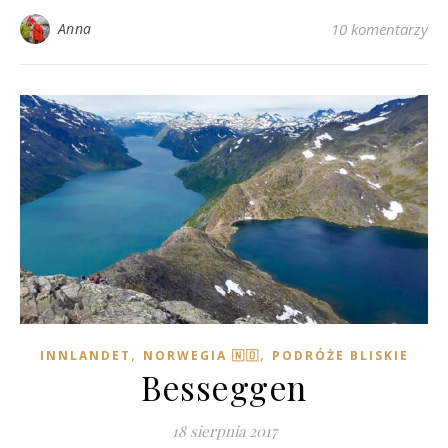
Anna
10 komentarzy
,
,
INNLANDET
NORWEGIA 🇳🇴
PODRÓŻE BLISKIE
Besseggen
18 sierpnia 2017