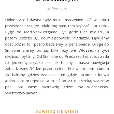
24 lipca 2017
Dolomity od dawna były moim marzeniem. Aż w końcu
przyszedł czas, że udało się nam tam wybrać. Lot Oslo-
Ryge do Mediolan-Bergamo. 2,5 godz i na miejscu, a
potem jeszcze 3,5 do miejscowości Predazzo. Lądujemy
dość późno to i późno będziemy w pensjonacie. Drogę do
Sirmione znamy bo już kilka razy we Włoszech i tych
okolicach byliśmy. Od Sirmione do Predazzo też autostrada
to jedziemy szybko ale jak to my i nasza nawigacja
zabłądziliśmy 30 km przed celem. Nie wiem jakim cudem
zjechaliśmy gdzieś wysoko, tam gdzie stromo i ledwo
jedno auto przejedzie, a tu już po 23.30 i szukaj wiatru w
polu. Nie wiem naprawdę gdzie my wjechaliśmy.
Miasteczko nawet…
DOWIEDZ SIĘ WIĘCEJ