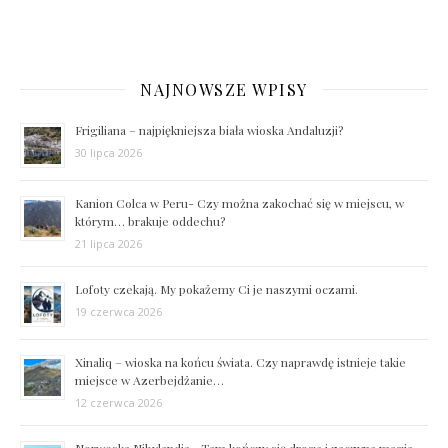
NAJNOWSZE WPISY
Frigiliana – najpiękniejsza biała wioska Andaluzji?
30 lipca 2026
Kanion Colca w Peru- Czy można zakochać się w miejscu, w
którym… brakuje oddechu?
21 lipca 2026
Lofoty czekają. My pokażemy Ci je naszymi oczami.
19 czerwca 2026
Xinaliq – wioska na końcu świata. Czy naprawdę istnieje takie
miejsce w Azerbejdżanie…
12 czerwca 2026
Norweska Nibylandia…Tam kończy się droga i zaczyna magia