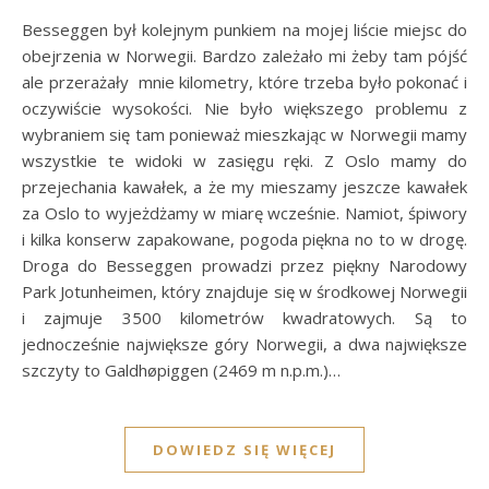
Besseggen był kolejnym punkiem na mojej liście miejsc do
obejrzenia w Norwegii. Bardzo zależało mi żeby tam pójść
ale przerażały mnie kilometry, które trzeba było pokonać i
oczywiście wysokości. Nie było większego problemu z
wybraniem się tam ponieważ mieszkając w Norwegii mamy
wszystkie te widoki w zasięgu ręki. Z Oslo mamy do
przejechania kawałek, a że my mieszamy jeszcze kawałek
za Oslo to wyjeżdżamy w miarę wcześnie. Namiot, śpiwory
i kilka konserw zapakowane, pogoda piękna no to w drogę.
Droga do Besseggen prowadzi przez piękny Narodowy
Park Jotunheimen, który znajduje się w środkowej Norwegii
i zajmuje 3500 kilometrów kwadratowych. Są to
jednocześnie największe góry Norwegii, a dwa największe
szczyty to Galdhøpiggen (2469 m n.p.m.)…
DOWIEDZ SIĘ WIĘCEJ