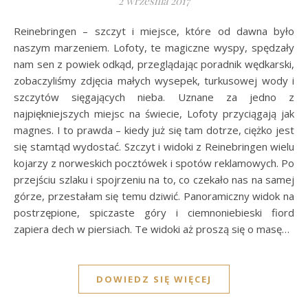
2 września 2017
Reinebringen – szczyt i miejsce, które od dawna było
naszym marzeniem. Lofoty, te magiczne wyspy, spędzały
nam sen z powiek odkąd, przeglądając poradnik wędkarski,
zobaczyliśmy zdjęcia małych wysepek, turkusowej wody i
szczytów sięgających nieba. Uznane za jedno z
najpiękniejszych miejsc na świecie, Lofoty przyciągają jak
magnes. I to prawda – kiedy już się tam dotrze, ciężko jest
się stamtąd wydostać. Szczyt i widoki z Reinebringen wielu
kojarzy z norweskich pocztówek i spotów reklamowych. Po
przejściu szlaku i spojrzeniu na to, co czekało nas na samej
górze, przestałam się temu dziwić. Panoramiczny widok na
postrzępione, spiczaste góry i ciemnoniebieski fiord
zapiera dech w piersiach. Te widoki aż proszą się o masę…
DOWIEDZ SIĘ WIĘCEJ