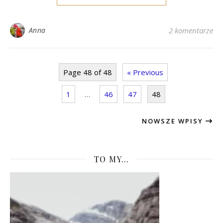
Anna
2 komentarze
Page 48 of 48
« Previous
1
…
46
47
48
NOWSZE WPISY
TO MY…