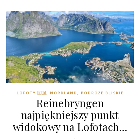
,
,
LOFOTY 🇳🇴
NORDLAND
PODRÓŻE BLISKIE
Reinebryngen
najpiękniejszy punkt
widokowy na Lofotach…