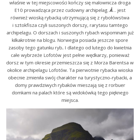
właśnie w tej miejscowości kończy się malownicza droga
E10 prowadząca przez cudowny archipelag.
Å
… jest
również wioską rybacką utrzymującą się z rybołówstwa
i sztokfisza czyli suszonych dorszy, rarytasu tamtego
archipelagu. O dorszach i suszonych rybach wspominam już
kilkakrotnie na blogu. Norwegia posiada jeszcze spore
zasoby tego gatunku ryb
.
I dlatego od lutego do kwietnia
całe wybrzeże Lofotów jest pełne wędkarzy, ponieważ
dorsz w tym okresie przemieszcza się z Morza Barentsa w
okolice archipelagu Lofotów. Ta pierwotnie rybacka wioska
obecnie zmieniła swój charakter na turystyczno-rybacki, a
domy prawdziwych rybaków mieszają się z rorbuer
domkami na palach które są widokówką tego pięknego
miejsca.