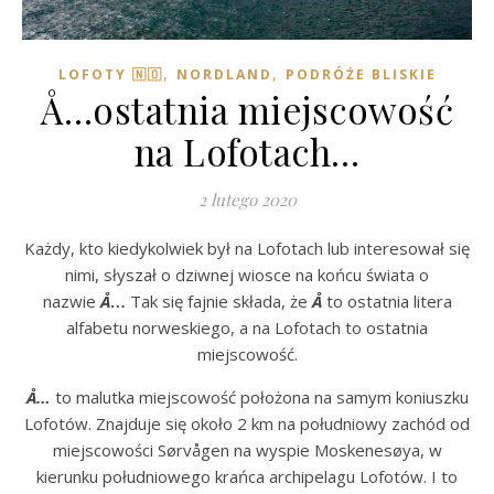
,
,
LOFOTY 🇳🇴
NORDLAND
PODRÓŻE BLISKIE
Å…ostatnia miejscowość
na Lofotach…
2 lutego 2020
Każdy, kto kiedykolwiek był na Lofotach lub interesował się
nimi, słyszał o dziwnej wiosce na końcu świata o
nazwie
Å
…
Tak się fajnie składa, że
Å
to ostatnia litera
alfabetu norweskiego, a na Lofotach to ostatnia
miejscowość.
Å…
to malutka miejscowość położona na samym koniuszku
Lofotów. Znajduje się około 2 km na południowy zachód od
miejscowości Sørvågen na wyspie Moskenesøya, w
kierunku południowego krańca archipelagu Lofotów. I to