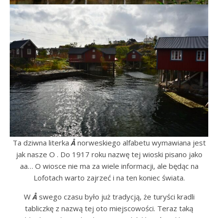
Ta dziwna literka
Å
norweskiego alfabetu wymawiana jest
jak nasze O . Do 1917 roku nazwę tej wioski pisano jako
aa… O wiosce nie ma za wiele informacji, ale będąc na
Lofotach warto zajrzeć i na ten koniec świata.
W
Å
swego czasu było już tradycją, że turyści kradli
tabliczkę z nazwą tej oto miejscowości. Teraz taką