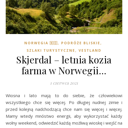
,
,
NORWEGIA 🇳🇴
PODRÓŻE BLISKIE
,
SZLAKI TURYSTYCZNE
VESTLAND
Skjerdal – letnia kozia
farma w Norwegii…
1 czerwca 2021
Wiosna i lato mają to do siebie, że człowiekowi
wszystkiego chce się więcej. Po długiej nudnej zimie i
przed kolejną nadchodzącą chce nam się więcej i więcej.
Mamy wtedy mnóstwo energii, aby wykorzystać każdy
wolny weekend, odwiedzić każdą możliwą wioskę i wejść na