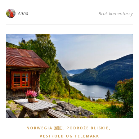
Anna
Brak komentarzy
,
,
NORWEGIA 🇳🇴
PODRÓŻE BLISKIE
VESTFOLD OG TELEMARK