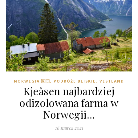
,
,
NORWEGIA 🇳🇴
PODRÓŻE BLISKIE
VESTLAND
Kjeåsen najbardziej
odizolowana farma w
Norwegii…
16 marca 2021