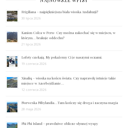
NAJNOWSZE WPISY
Frigiliana – najpiękniejsza biała wioska Andaluzji?
30 lipca 2026
Kanion Colca w Peru- Czy można zakochać się w miejscu, w
którym… brakuje oddechu?
21 lipca 2026
Lofoty czekają. My pokażemy Ci je naszymi oczami.
19 czerwca 2026
Xinaliq – wioska na końcu świata. Czy naprawdę istnieje takie
miejsce w Azerbejdżanie…
12 czerwca 2026
Norweska Nibylandia…Tam kończy się droga i zaczyna magia
28 maja 2026
Phi Phi Island – prawdziwe oblicze słynnej wyspy