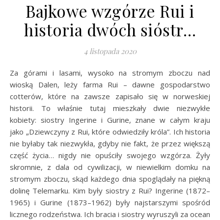
Bajkowe wzgórze Rui i
historia dwóch sióstr…
4 listopada 2020
Za górami i lasami, wysoko na stromym zboczu nad
wioską Dalen, leży farma Rui – dawne gospodarstwo
cotterów, które na zawsze zapisało się w norweskiej
historii. To właśnie tutaj mieszkały dwie niezwykłe
kobiety: siostry Ingerine i Gurine, znane w całym kraju
jako „Dziewczyny z Rui, które odwiedziły króla”. Ich historia
nie byłaby tak niezwykła, gdyby nie fakt, że przez większą
część życia… nigdy nie opuściły swojego wzgórza. Żyły
skromnie, z dala od cywilizacji, w niewielkim domku na
stromym zboczu, skąd każdego dnia spoglądały na piękną
dolinę Telemarku. Kim były siostry z Rui? Ingerine (1872–
1965) i Gurine (1873–1962) były najstarszymi spośród
licznego rodzeństwa. Ich bracia i siostry wyruszyli za ocean