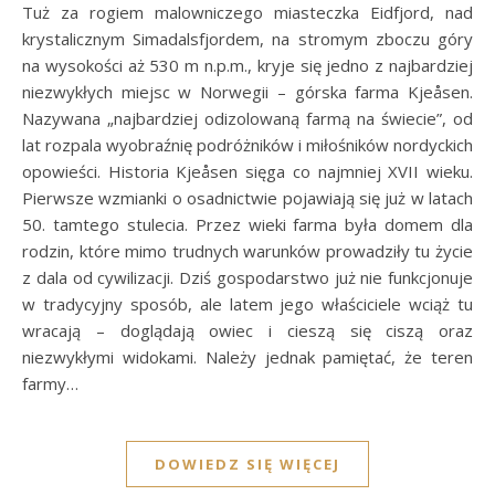
Tuż za rogiem malowniczego miasteczka Eidfjord, nad
krystalicznym Simadalsfjordem, na stromym zboczu góry
na wysokości aż 530 m n.p.m., kryje się jedno z najbardziej
niezwykłych miejsc w Norwegii – górska farma Kjeåsen.
Nazywana „najbardziej odizolowaną farmą na świecie”, od
lat rozpala wyobraźnię podróżników i miłośników nordyckich
opowieści. Historia Kjeåsen sięga co najmniej XVII wieku.
Pierwsze wzmianki o osadnictwie pojawiają się już w latach
50. tamtego stulecia. Przez wieki farma była domem dla
rodzin, które mimo trudnych warunków prowadziły tu życie
z dala od cywilizacji. Dziś gospodarstwo już nie funkcjonuje
w tradycyjny sposób, ale latem jego właściciele wciąż tu
wracają – doglądają owiec i cieszą się ciszą oraz
niezwykłymi widokami. Należy jednak pamiętać, że teren
farmy…
DOWIEDZ SIĘ WIĘCEJ