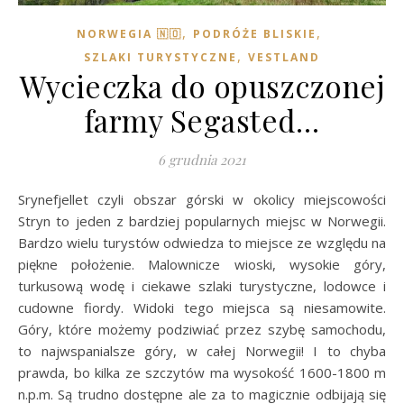
,
,
NORWEGIA 🇳🇴
PODRÓŻE BLISKIE
,
SZLAKI TURYSTYCZNE
VESTLAND
Wycieczka do opuszczonej
farmy Segasted…
6 grudnia 2021
Srynefjellet czyli obszar górski w okolicy miejscowości
Stryn to jeden z bardziej popularnych miejsc w Norwegii.
Bardzo wielu turystów odwiedza to miejsce ze względu na
piękne położenie. Malownicze wioski, wysokie góry,
turkusową wodę i ciekawe szlaki turystyczne, lodowce i
cudowne fiordy. Widoki tego miejsca są niesamowite.
Góry, które możemy podziwiać przez szybę samochodu,
to najwspanialsze góry, w całej Norwegii! I to chyba
prawda, bo kilka ze szczytów ma wysokość 1600-1800 m
n.p.m. Są trudno dostępne ale za to magicznie odbijają się