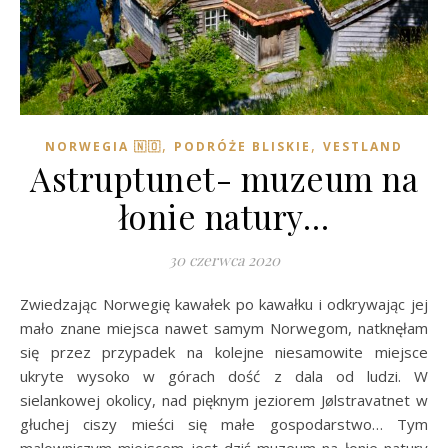
,
,
NORWEGIA 🇳🇴
PODRÓŻE BLISKIE
VESTLAND
Astruptunet- muzeum na
łonie natury…
30 czerwca 2020
Zwiedzając Norwegię kawałek po kawałku i odkrywając jej
mało znane miejsca nawet samym Norwegom, natknęłam
się przez przypadek na kolejne niesamowite miejsce
ukryte wysoko w górach dość z dala od ludzi. W
sielankowej okolicy, nad pięknym jeziorem Jølstravatnet w
głuchej ciszy mieści się małe gospodarstwo… Tym
malowniczym miejscem jest dziś muzeum na łonie natury