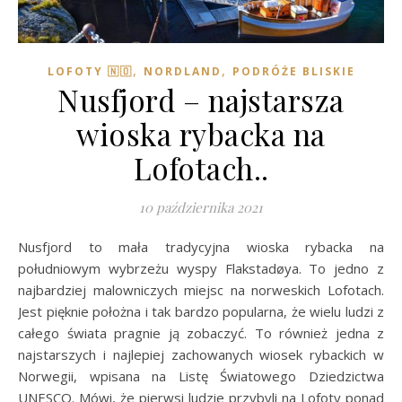
,
,
LOFOTY 🇳🇴
NORDLAND
PODRÓŻE BLISKIE
Nusfjord – najstarsza
wioska rybacka na
Lofotach..
10 października 2021
Nusfjord to mała tradycyjna wioska rybacka na
południowym wybrzeżu wyspy Flakstadøya. To jedno z
najbardziej malowniczych miejsc na norweskich Lofotach.
Jest pięknie położna i tak bardzo popularna, że wielu ludzi z
całego świata pragnie ją zobaczyć. To również jedna z
najstarszych i najlepiej zachowanych wiosek rybackich w
Norwegii, wpisana na Listę Światowego Dziedzictwa
UNESCO. Mówi, że pierwsi ludzie przybyli na Lofoty ponad