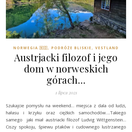
,
,
NORWEGIA 🇳🇴
PODRÓŻE BLISKIE
VESTLAND
Austrjacki filozof i jego
dom w norweskich
górach…
1 lipca 2021
Szukajcie pomysłu na weekend… miejsca z dala od ludzi,
hałasu i krzyku oraz ciężkich samochodów….Takiego
samego jaki miał austriacki filozof Ludvig Wittgenstein…
Ciszy spokoju, śpiewu ptaków i cudownego lustrzanego