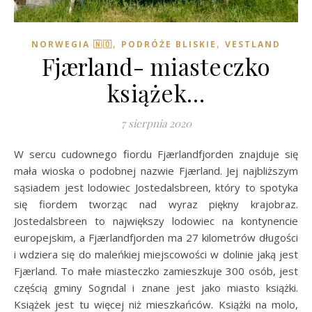
,
,
NORWEGIA 🇳🇴
PODRÓŻE BLISKIE
VESTLAND
Fjærland- miasteczko
książek…
7 sierpnia 2020
W sercu cudownego fiordu Fjærlandfjorden znajduje się
mała wioska o podobnej nazwie Fjærland. Jej najbliższym
sąsiadem jest lodowiec Jostedalsbreen, który to spotyka
się fiordem tworząc nad wyraz piękny krajobraz.
Jostedalsbreen to największy lodowiec na kontynencie
europejskim, a Fjærlandfjorden ma 27 kilometrów długości
i wdziera się do maleńkiej miejscowości w dolinie jaką jest
Fjærland. To małe miasteczko zamieszkuje 300 osób, jest
częścią gminy Sogndal i znane jest jako miasto książki.
Książek jest tu więcej niż mieszkańców. Książki na molo,