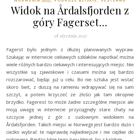
NORWEGIA 🇳🇴
PODRÓŻE BLISKIE
VESTLAND
Widok na Årdalsfjorden z
góry Fagerset…
18 stycznia 2021
Fagerst było jednym z dłużej planowanych wypraw.
Szukając w internecie ciekawych szklaków napotkać można
wiele różnych bardzo ciekawych i interesujących miejsc. Nie
wszystkie są zjawiskowe i czasami można się bardzo
rozczarować, będąc już u celu. Bo nie sztuka jest wstać
skoro świt, z duszą na ramieniu wdrapywać się na sam
szczyt, a potem krzyczeć ze złości jak tam okropnie
brzydko. Fagerest to może żadne szczególne miejsce ale
moją uwagę w internecie przyciągnęły stare chaty na
szczycie jednej z gór z cudownym widokiem na
Årdalsfjorden. Takich miejsc w Norwegii jest bardzo dużo i
cieżko wybrać te naprawdę najładniejsze i nie ciężkie do
pokonania. Bardzo lubię tego typu klimat, bo z każdym…