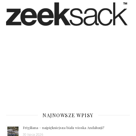
NAJNOWSZE WPISY
Frigiliana – najpiękniejsza biała wioska Andaluzji?
30 lipca 2026