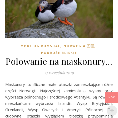
,
,
MØRE OG ROMSDAL
NORWEGIA 🇳🇴
PODRÓŻE BLISKIE
Polowanie na maskonury…
27 września 2019
Maskonury to śliczne małe ptaszki zamieszkujące różne
części Norwegii. Najczęściej zamieszkują wyspy oraz
wybrzeża północnego i środkowego Atlantyku. Są również
NOK
mieszkańcami wybrzeża Islandii, Wysp Brytyjskich,
Grenlandii, Wysp Owczych i Ameryki Północnej. Te
cudowne ptaszki wyglądem troszkę przypominają