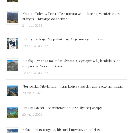
Kanion Colca w Peru- Czy można zakochać się w miejscu, w
którym… brakuje oddechu?
21 lipca 2026
Lofoty czekają. My pokażemy Ci je naszymi oczami.
19 czerwca 2026
Xinaliq – wioska na końcu świata. Czy naprawdę istnieje takie
miejsce w Azerbejdżanie…
12 czerwca 2026
Norweska Nibylandia…Tam kończy się droga i zaczyna magia
28 maja 2026
Phi Phi Island – prawdziwe oblicze słynnej wyspy
20 maja 2026
Baku… Miasto ognia, historii i nowoczesności 🔥